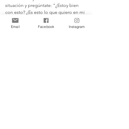
situación y pregúntate: "¿Estoy bien 
con esto? ¿Es esto lo que quiero en mi 
relación? "Si la respuesta es no, es 
hora de actuar. Si sientes que no 
Email
Facebook
Instagram
puedes actuar por tu cuenta, es hora 
de buscar ayuda.
TU "SER HERIDO" ESTÁ HACIENDO 
LA ATRACCIÓN 
¿Te atraen las personas que quieres 
arreglar? ¿Te atrae el aspecto de 
"proyecto" de una relación en la que 
puedes ayudar a tu pareja a cambiar 
para mejor? Si respondiste que sí, 
puede ser que  elijas parejas de tu "ser 
herido". El ser herido es la parte tuya 
que se siente incompleta o dañada; es 
la parte que te hace cuestionar tu valía 