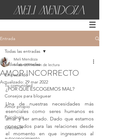
Entrada
Todas las entradas
Meli Mendoza
Todas las entradas
14 abr 2019
6 min de lectura
AMOR INCORRECTO
Empezando
Actualizado:
29 mar 2022
Tu comunidad
¿POR QUÉ ESCOGEMOS MAL?
Consejos para bloguear
Una de nuestras necesidades más 
Amor propio
esenciales como seres humanos es 
Psicología
amar y ser amado. Dado que estamos 
conectados para las relaciones desde 
Lifecoach
el momento en que ingresamos al 
autoconocimiento