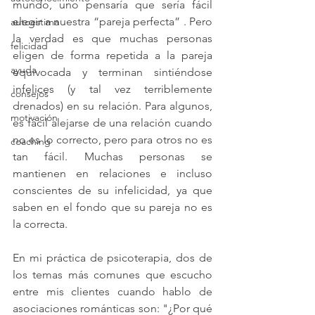
mundo, uno pensaría que sería fácil 
elegir a nuestra “pareja perfecta” . Pero 
autoestima
la verdad es que muchas personas 
felicidad
eligen de forma repetida a la pareja 
ayuda
equivocada y terminan sintiéndose 
infelices (y tal vez terriblemente 
consejos
drenados) en su relación. Para algunos, 
motivación
es fácil alejarse de una relación cuando 
no es lo correcto, pero para otros no es 
coaching
tan fácil. Muchas personas se 
mantienen en relaciones e incluso 
conscientes de su infelicidad, ya que 
saben en el fondo que su pareja no es 
la correcta.
En mi práctica de psicoterapia, dos de 
los temas más comunes que escucho 
entre mis clientes cuando hablo de 
asociaciones románticas son: "¿Por qué 