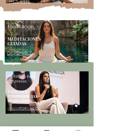
ACCEDE
Meditación
MEDITACIONES
GUIADAS
DISPONIBLE
Portafolio para
Empresas
TALLERES-
CONFERENCIAS-
SEMINARIOS
MAS INFORMACIÓN