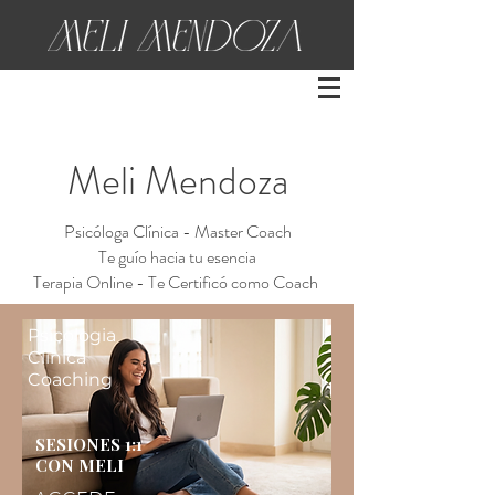
Meli Mendoza
Psicóloga Clínica - Master Coach
Te guío hacia tu esencia
Terapia Online - Te Certificó como Coach
Psicologia
Clínica
Coaching
SESIONES 1:1
CON MELI